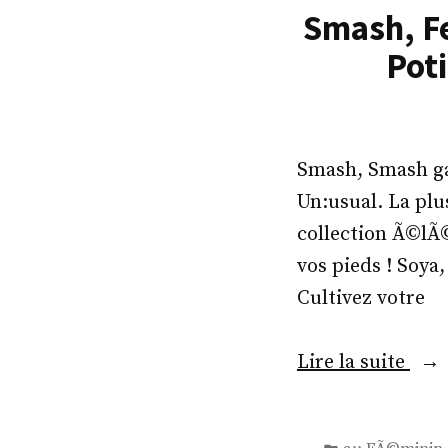
s
Smash, Fe
,
Poti
I
n
Ã
Smash, Smash gag
¨
Un:usual. La pl
s
collection Ã©lÃ©
d
vos pieds ! Soya
e
Cultivez votre
l
a
«
Lire la suite
F
r
S
e