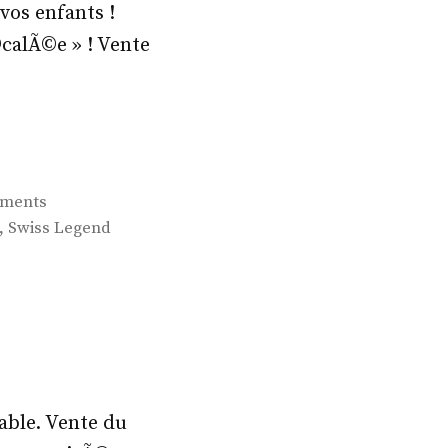
vos enfants !
calÃ©e » ! Vente
ements
,
Swiss Legend
able. Vente du