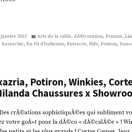
Publié
,
,
,
 janvier 2013
Arts de la table
dÃ©coration
Femme
Li
dans
Étiquettes :
,
,
,
,
,
bazarchic
En Fil d'Indienne
Entracte
Nife
Potiron
Sunc
zria, Potiron, Winkies, Cort
Milanda Chaussures x Showro
Des crÃ©ations sophistiquÃ©es qui subliment v
vez votre goÃ»t pour la dÃ©co « dÃ©calÃ©e » ! W
les petits et les plus grands ! Cortes Games. Jeux 