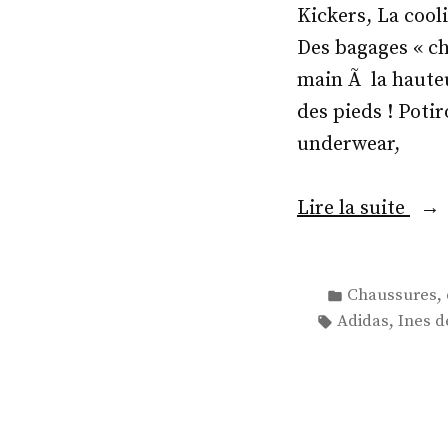
Kickers, La cooli
Des bagages « ch
main Ã la hauteu
des pieds ! Poti
underwear,
«
Lire la suite
K
Publié
,
Chaussures
i
dans
Étiquettes :
,
Adidas
Ines d
c
k
e
r