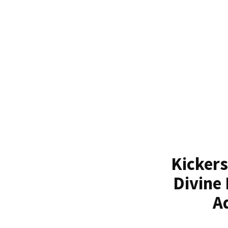
Accéder
au
contenu
Kickers
Divine 
A