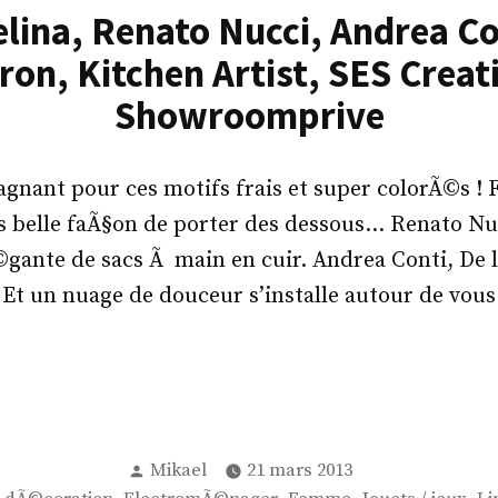
lina, Renato Nucci, Andrea Co
ron, Kitchen Artist, SES Creat
Showroomprive
nant pour ces motifs frais et super colorÃ©s ! 
us belle faÃ§on de porter des dessous… Renato Nu
gante de sacs Ã main en cuir. Andrea Conti, De l
, Et un nuage de douceur s’installe autour de vou
Publié
Mikael
21 mars 2013