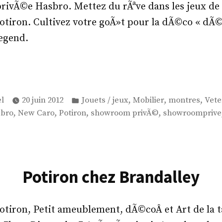
privÃ©e Hasbro. Mettez du rÃªve dans les jeux de 
otiron. Cultivez votre goÃ»t pour la dÃ©co « dÃ©
egend.
é
Publié
,
,
,
l
20 juin 2012
Jouets / jeux
Mobilier
montres
Vet
dans
,
,
,
,
bro
New Caro
Potiron
showroom privÃ©
showroomprive
Potiron chez Brandalley
tiron, Petit ameublement, dÃ©coÂ et Art de la t