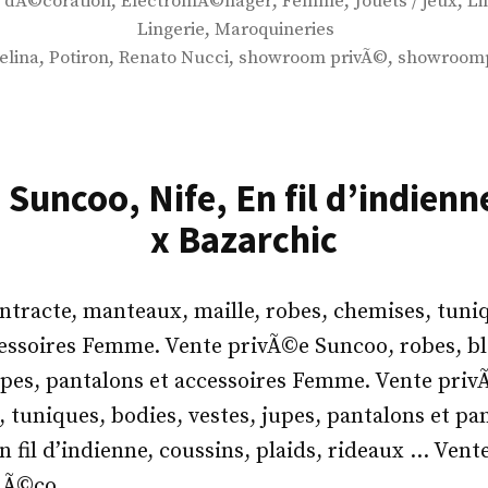
par
,
,
,
,
,
dÃ©coration
ElectromÃ©nager
Femme
Jouets / jeux
Li
,
Lingerie
Maroquineries
,
,
,
,
elina
Potiron
Renato Nucci
showroom privÃ©
showroomp
 Suncoo, Nife, En fil d’indienn
x Bazarchic
tracte, manteaux, maille, robes, chemises, tuniq
essoires Femme. Vente privÃ©e Suncoo, robes, bl
jupes, pantalons et accessoires Femme. Vente priv
, tuniques, bodies, vestes, jupes, pantalons et p
 fil d’indienne, coussins, plaids, rideaux … Ven
 dÃ©co