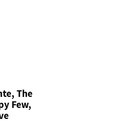
nte, The
ppy Few,
ve