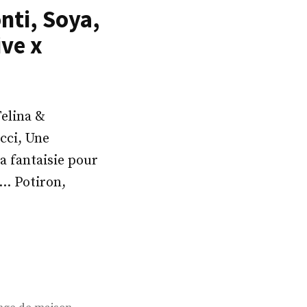
nti, Soya,
ive x
Felina &
cci, Une
a fantaisie pour
s… Potiron,