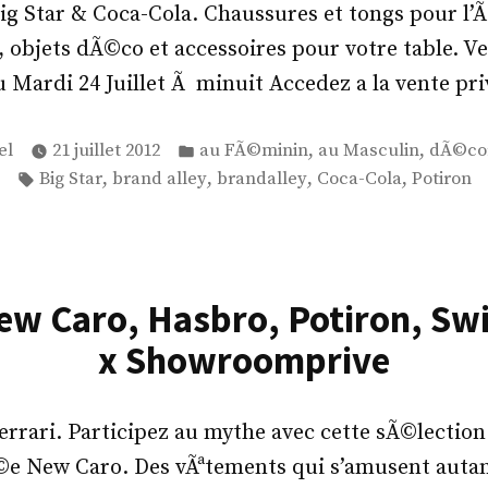
ig Star & Coca-Cola. Chaussures et tongs pour l
 objets dÃ©co et accessoires pour votre table. V
au Mardi 24 Juillet Ã minuit Accedez a la vente pr
é
Publié
,
,
el
21 juillet 2012
au FÃ©minin
au Masculin
dÃ©cor
dans
Étiquettes :
,
,
,
,
Big Star
brand alley
brandalley
Coca-Cola
Potiron
New Caro, Hasbro, Potiron, Sw
x Showroomprive
errari. Participez au mythe avec cette sÃ©lecti
Ã©e New Caro. Des vÃªtements qui s’amusent autan