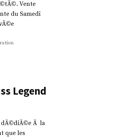
’Ã©tÃ©. Vente
ente du Samedi
ivÃ©e
ation
iss Legend
on dÃ©diÃ©e Ã la
t que les