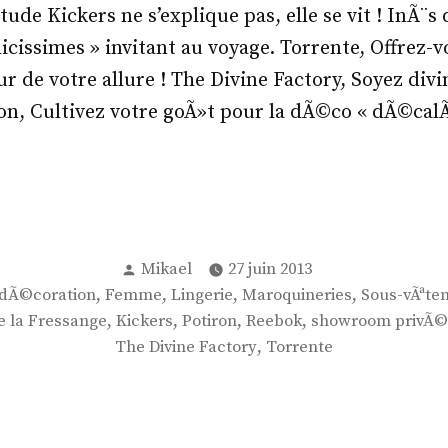
tude Kickers ne s’explique pas, elle se vit ! InÃ¨s
icissimes » invitant au voyage. Torrente, Offrez-
r de votre allure ! The Divine Factory, Soyez div
ron, Cultivez votre goÃ»t pour la dÃ©co « dÃ©calÃ
Publié
Mikael
27 juin 2013
par
,
,
,
,
dÃ©coration
Femme
Lingerie
Maroquineries
Sous-vÃªt
,
,
,
,
e la Fressange
Kickers
Potiron
Reebok
showroom privÃ©
,
The Divine Factory
Torrente