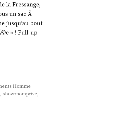
 de la Fressange,
vous un sac Ã
ine jusqu’au bout
©e » ! Full-up
ements Homme
,
,
showroomprive