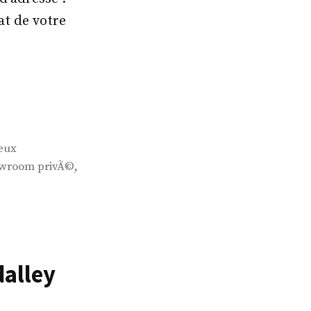
at de votre
jeux
,
wroom privÃ©
dalley