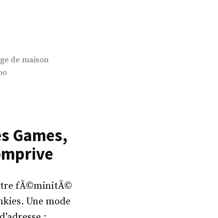
nge de maison
oo
es Games,
omprive
otre fÃ©minitÃ©
inkies. Une mode
d’adresse :