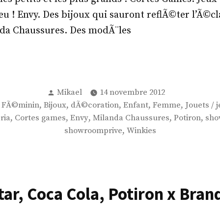
jeu ! Envy. Des bijoux qui sauront reflÃ©ter l’Ã©cl
da Chaussures. Des modÃ¨les
Publié
Mikael
14 novembre 2012
par
blié
,
,
,
,
,
 FÃ©minin
Bijoux
dÃ©coration
Enfant
Femme
Jouets / 
ns
,
,
,
,
,
ria
Cortes games
Envy
Milanda Chaussures
Potiron
sho
,
showroomprive
Winkies
tar, Coca Cola, Potiron x Bran