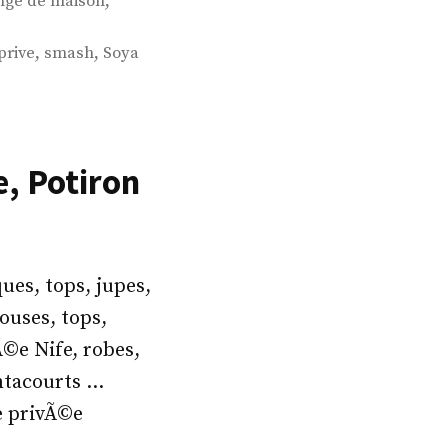
,
nge de maison
,
,
rive
smash
Soya
e, Potiron
ues, tops, jupes,
ouses, tops,
Ã©e Nife, robes,
antacourts …
te privÃ©e