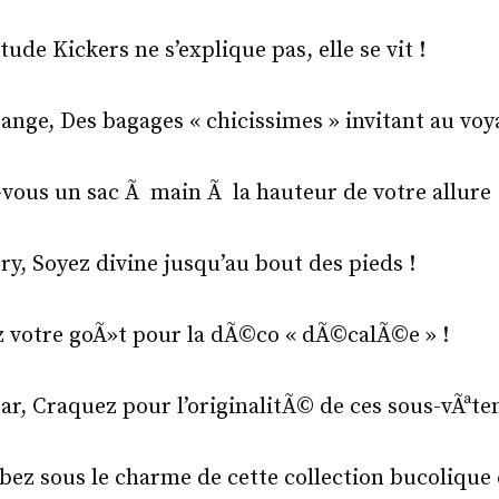
tude Kickers ne s’explique pas, elle se vit !
sange, Des bagages « chicissimes » invitant au voy
-vous un sac Ã main Ã la hauteur de votre allure 
ry, Soyez divine jusqu’au bout des pieds !
z votre goÃ»t pour la dÃ©co « dÃ©calÃ©e » !
r, Craquez pour l’originalitÃ© de ces sous-vÃªte
z sous le charme de cette collection bucolique e