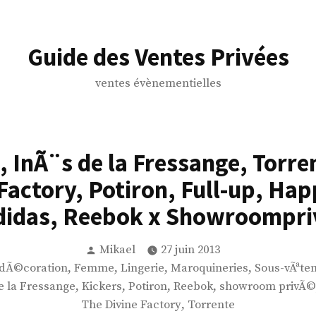
Guide des Ventes Privées
ventes évènementielles
, InÃ¨s de la Fressange, Torre
Factory, Potiron, Full-up, Ha
didas, Reebok x Showroompri
Publié
Mikael
27 juin 2013
par
,
,
,
,
dÃ©coration
Femme
Lingerie
Maroquineries
Sous-vÃªt
,
,
,
,
e la Fressange
Kickers
Potiron
Reebok
showroom privÃ©
,
The Divine Factory
Torrente