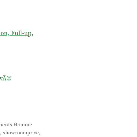
ron, Full-up,
ivÃ©
ements Homme
,
,
showroomprive