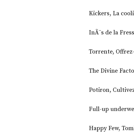
Kickers, La cooli
InÃ¨s de la Fres
Torrente, Offrez
The Divine Facto
Potiron, Cultive
Full-up underwea
Happy Few, Tombe