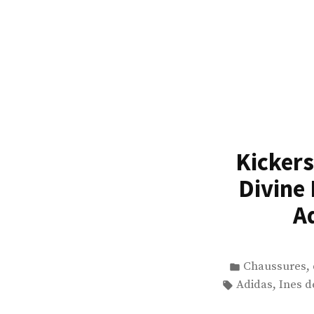
Accéder
au
contenu
Kickers
Divine 
A
Publié
,
Chaussures
dans
Étiquettes :
,
Adidas
Ines d