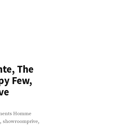
nte, The
ppy Few,
ve
ements Homme
,
,
showroomprive