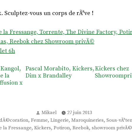
 Sculptez-vous un corps de rÃªve !
e la Fressange, Torrente, The Divine Factory, Poti
as, Reebok
chez
Showroom privÃ©
llet 6h
 Kangol,
Pascal Morabito, Kickers,
Kickers chez
e la
Dim x Brandalley
Showroompr
ffusion x
Publié
Mikael
27 juin 2013
par
,
,
,
,
dÃ©coration
Femme
Lingerie
Maroquineries
Sous-vÃªt
,
,
,
,
e la Fressange
Kickers
Potiron
Reebok
showroom privÃ©