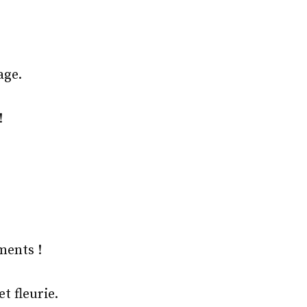
age.
!
ments !
t fleurie.