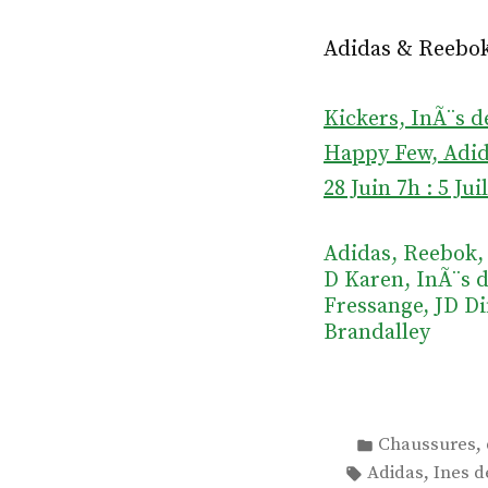
Adidas & Reebok.
Kickers, InÃ¨s d
Happy Few, Adid
28 Juin 7h
:
5 Jui
Adidas, Reebok,
D Karen, InÃ¨s d
Fressange, JD Di
Brandalley
Publié
,
Chaussures
dans
Étiquettes :
,
Adidas
Ines d