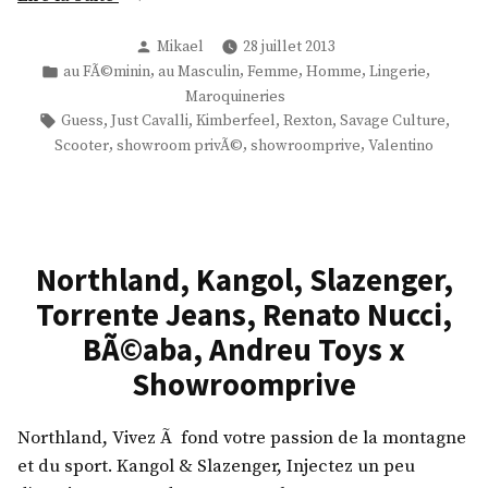
o
p
i
Ã
Publié
Mikael
28 juillet 2013
N
r
©
par
Publié
,
,
,
,
,
au FÃ©minin
au Masculin
Femme
Homme
Lingerie
o
e
,
dans
Maroquineries
G
s
T
Étiquettes :
,
,
,
,
,
Guess
Just Cavalli
Kimberfeel
Rexton
Savage Culture
o
,
,
,
,
Scooter
showroom privÃ©
showroomprive
Valentino
o
s
M
m
s
a
a
i
r
w
p
o
a
Northland, Kangol, Slazenger,
b
q
k
Torrente Jeans, Renato Nucci,
e
u
,
a
BÃ©aba, Andreu Toys x
i
K
c
n
i
Showroomprive
h
e
t
w
r
c
Northland, Vivez Ã fond votre passion de la montagne
e
i
h
et du sport. Kangol & Slazenger, Injectez un peu
a
e