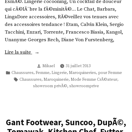
EsmÃ©. Lingerie cocooning, Un cocktail de douceur
qui cÃ©lÃ¨bre la fÃ©minitÃ©… Le Chat, Barbara,
LingaDore accessoires, RÃ©veillez vos tenues avec
des accessoires tendance ! Etam, Calvin Klein, Sergio
Tacchini, Enzari, Torrente, Francesco Biasia, Kangol,
Unanyme Georges Rech, Diane Von Furstenberg,
«
Lire la suite
Publié
Mikael
31 juillet 2013
M
par
Publié
,
,
,
,
Chaussures
Femme
Lingerie
Maroquineries
pour Femme
o
dans
Étiquettes :
,
,
,
Chaussures
Maroquinerie
Mode Femme CrÃ©ateur
d
,
showroom privÃ©
showroomprive
e
F
e
m
Gant Footwear, Suncoo, DupÃ©,
m
e
Tomawak, Kitchen Chef, Fytter,