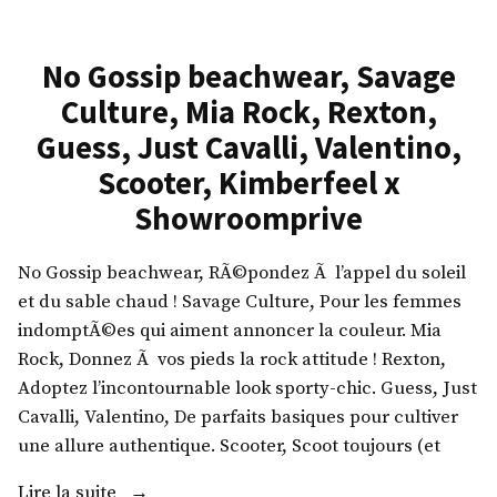
e
o
c
o
o
No Gossip beachwear, Savage
t
c
w
Culture, Mia Rock, Rexton,
o
e
Guess, Just Cavalli, Valentino,
o
a
Scooter, Kimberfeel x
n
r
Showroomprive
i
,
n
S
g
u
No Gossip beachwear, RÃ©pondez Ã l’appel du soleil
,
n
et du sable chaud ! Savage Culture, Pour les femmes
a
c
indomptÃ©es qui aiment annoncer la couleur. Mia
c
o
Rock, Donnez Ã vos pieds la rock attitude ! Rexton,
c
o
Adoptez l’incontournable look sporty-chic. Guess, Just
e
,
Cavalli, Valentino, De parfaits basiques pour cultiver
s
D
une allure authentique. Scooter, Scoot toujours (et
s
u
«
Lire la suite