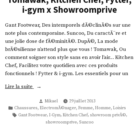
C
i-gym x Showroomprive
r
Ã
Gant Footwear, Des intemporels dÃ©clinÃ©s sur une
©
note plus contemporaine. Suncoo, Du caractÃ¨re et
a
une jolie dose de fÃ©minitÃ©. DupÃ©, La mode
t
brÃ©silienne n’attend plus que vous ! Tomawak, Ou
e
comment soigner son style sans en avoir l’air… Kitchen
u
Chef, Facilitez votre quotidien avec ces produits
r
fonctionnels ! Fytter & i-gym. Les essentiels pour un
,
l
«
Lire la suite
i
Publié
n
Mikael
29 juillet 2013
G
par
Publié
,
,
,
,
Chaussures
ElectromÃ©nager
Femme
Homme
Loisirs
g
a
dans
Étiquettes :
,
,
,
,
Gant Footwear
I-Gym
Kitchen Chef
showroom privÃ©
e
n
,
showroomprive
Suncoo
r
t
i
F