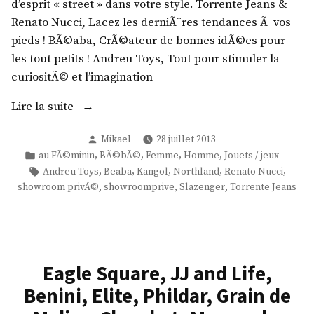
e
d’esprit « street » dans votre style. Torrente Jeans &
r
,
n
Renato Nucci, Lacez les derniÃ¨res tendances Ã vos
,
c
C
pieds ! BÃ©aba, CrÃ©ateur de bonnes idÃ©es pour
S
h
h
les tout petits ! Andreu Toys, Tout pour stimuler la
a
a
e
curiositÃ© et l’imagination
v
u
f
a
«
Lire la suite
s
,
g
s
F
e
Publié
Mikael
28 juillet 2013
N
u
y
par
Publié
,
,
,
,
au FÃ©minin
BÃ©bÃ©
Femme
Homme
Jouets / jeux
C
o
r
t
dans
Étiquettes :
,
,
,
,
,
Andreu Toys
Beaba
Kangol
Northland
Renato Nucci
u
r
e
t
,
,
,
showroom privÃ©
showroomprive
Slazenger
Torrente Jeans
l
t
s
e
t
h
x
r
u
l
S
,
r
a
h
i
e
Eagle Square, JJ and Life,
n
o
-
,
d
w
Benini, Elite, Phildar, Grain de
g
M
,
r
y