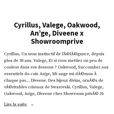
s
T
S
s
o
q
,
r
u
J
r
Cyrillus, Valege, Oakwood,
a
u
e
An’ge, Diveene x
r
s
n
e
Showroomprive
t
t
,
C
e
J
a
Cyrillus, Un sens instinctif de l’Ã©lÃ©gance, depuis
J
J
v
plus de 30 ans. Valege, Et si vous mettiez un peu de
e
a
a
couleur dans vos dessous ? Oakwood, Succombez aux
a
n
l
essentiels du cuir. An’ge, Mi-ange mi-dÃ©mon Ã
n
d
l
chaque pas… Diveene. Des bijoux divins, ornÃ©s de
s
L
i
vÃ©ritables cristaux de Swarovski. Cyrillus, Valege,
,
i
,
Oakwood, An’ge, Diveene chez Showroom privÃ© 26
R
f
V
e
e
«
Lire la suite
a
n
,
l