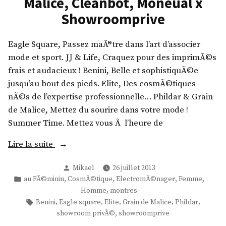
Malice, Cleanbot, Moneual x
i
K
o
m
Showroomprive
a
a
o
x
R
n
m
S
o
Eagle Square, Passez maÃ®tre dans l’art d’associer
g
p
h
c
mode et sport. JJ & Life, Craquez pour des imprimÃ©s
o
r
o
k
frais et audacieux ! Benini, Belle et sophistiquÃ©e
l
i
w
,
jusqu’au bout des pieds. Elite, Des cosmÃ©tiques
,
v
r
R
nÃ©s de l’expertise professionnelle… Phildar & Grain
S
e
o
e
de Malice, Mettez du sourire dans votre mode !
l
o
x
Summer Time. Mettez vous Ã l’heure de
a
»
m
t
z
p
«
Lire la suite
o
e
r
n
n
i
Publié
Mikael
26 juillet 2013
E
,
g
par
Publié
,
,
,
,
au FÃ©minin
CosmÃ©tique
ElectromÃ©nager
Femme
v
a
G
dans
,
Homme
montres
e
e
g
u
Étiquettes :
,
,
,
,
,
Benini
Eagle square
Elite
Grain de Malice
Phildar
r
l
,
showroom privÃ©
showroomprive
e
,
»
e