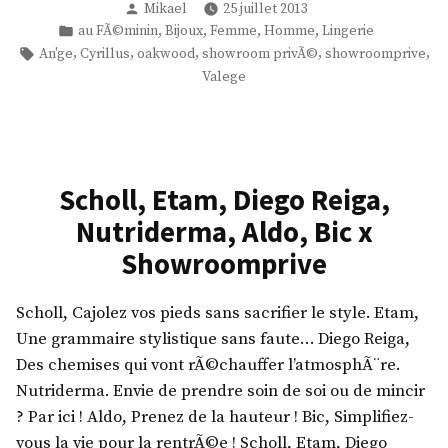
a
Publié
Mikael
25 juillet 2013
B
C
e
t
par
Publié
,
,
,
,
au FÃ©minin
Bijoux
Femme
Homme
Lingerie
e
y
n
dans
Étiquettes :
,
,
,
,
,
An'ge
Cyrillus
oakwood
showroom privÃ©
showroomprive
o
n
r
t
Valege
N
i
i
i
u
n
l
n
c
i
l
o
c
,
u
,
i
Scholl, Etam, Diego Reiga,
E
s
S
,
l
,
Nutriderma, Aldo, Bic x
c
B
i
V
Showroomprive
o
Ã
t
a
o
©
e
l
t
Scholl, Cajolez vos pieds sans sacrifier le style. Etam,
a
,
e
e
Une grammaire stylistique sans faute… Diego Reiga,
b
P
g
r
Des chemises qui vont rÃ©chauffer l’atmosphÃ¨re.
a
h
e
,
Nutriderma. Envie de prendre soin de soi ou de mincir
,
i
,
K
? Par ici ! Aldo, Prenez de la hauteur ! Bic, Simplifiez-
A
l
O
i
vous la vie pour la rentrÃ©e ! Scholl, Etam, Diego
n