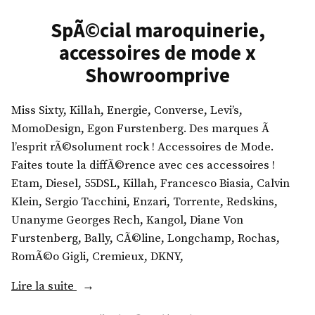
y
l
SpÃ©cial maroquinerie,
x
c
S
e
accessoires de mode x
h
a
Showroomprive
o
n
w
d
Miss Sixty, Killah, Energie, Converse, Levi’s,
r
G
MomoDesign, Egon Furstenberg. Des marques Ã
o
a
l’esprit rÃ©solument rock ! Accessoires de Mode.
o
b
Faites toute la diffÃ©rence avec ces accessoires !
m
b
Etam, Diesel, 55DSL, Killah, Francesco Biasia, Calvin
p
a
Klein, Sergio Tacchini, Enzari, Torrente, Redskins,
r
n
Unanyme Georges Rech, Kangol, Diane Von
i
a
Furstenberg, Bally, CÃ©line, Longchamp, Rochas,
v
,
RomÃ©o Gigli, Cremieux, DKNY,
e
C
h
«
Lire la suite
»
r