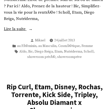
? Par ici ! Aldo, Prenez de la hauteur ! Bic, Simplifiez-
vous la vie pour la rentrÃ©e ! Scholl, Etam, Diego
Reiga, Nutriderma,
«
Lire la suite
Publié
Mikael
24 juillet 2013
S
par
Publié
,
,
,
au FÃ©minin
au Masculin
CosmÃ©tique
Femme
c
dans
Étiquettes :
,
,
,
,
,
,
Aldo
Bic
Diego Reiga
Etam
Nutriderma
Scholl
h
,
showroom privÃ©
showroomprive
o
l
l
,
Rip Curl, Etam, Disney, Rochas,
E
t
Torrente, Kick Side, Tripley,
a
Absolu Diamant x
m