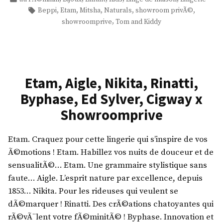
h
t
dans
Étiquettes :
,
,
,
,
,
Beppi
Etam
Mitsha
Naturals
showroom privÃ©
w
a
a
,
showroomprive
Tom and Kiddy
r
s
m
o
,
,
o
T
B
m
o
e
p
Etam, Aigle, Nikita, Rinatti,
r
p
r
r
p
Byphase, Ed Sylver, Cigway x
i
e
i
Showroomprive
v
n
,
e
t
N
Etam. Craquez pour cette lingerie qui s’inspire de vos
e
a
Ã©motions ! Etam. Habillez vos nuits de douceur et de
»
,
t
sensualitÃ©… Etam. Une grammaire stylistique sans
K
u
faute… Aigle. L’esprit nature par excellence, depuis
i
r
1853… Nikita. Pour les rideuses qui veulent se
c
a
dÃ©marquer ! Rinatti. Des crÃ©ations chatoyantes qui
k
l
rÃ©vÃ¨lent votre fÃ©minitÃ© ! Byphase. Innovation et