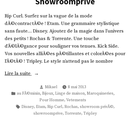
Showroomprive
,
D
Rip Curl. Surfez sur la vague de la mode
i
dÃ©contractÃ©e ! Etam. Une grammaire stylistique
e
sans faute… Disney. Ajoutez de la magie dans l’univers
g
des petits ! Rochas & Torrente. Une touche
o
d’Ã©lÃ©gance pour souligner vos tenues. Kick Side.
R
Vos nouvelles alliÃ©es pÃ©tillantes et colorÃ©es pour
e
l’Ã©tÃ© ! Tripley. Le style n’attend pas le nombre
i
g
«
Lire la suite
a
,
Publié
Mikael
8 mai 2013
R
N
par
Publié
,
,
,
,
au FÃ©minin
Bijoux
Linge de maison
Maroquineries
i
dans
,
Pour Homme
Vetements
u
p
Étiquettes :
,
,
,
,
,
Disney
Etam
Rip Curl
Rochas
showroom privÃ©
t
C
,
,
showroomprive
Torrente
Tripley
r
u
i
r