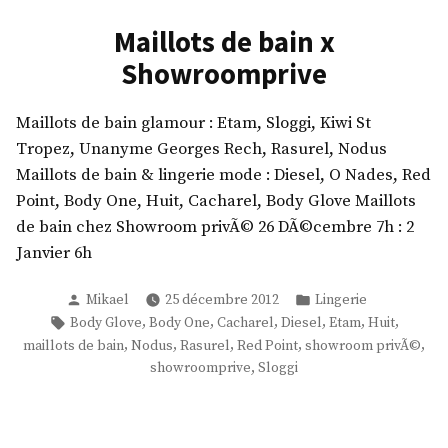
p
r
s
a
Maillots de bain x
r
o
e
t
i
o
Showroomprive
,
,
v
m
E
M
e
p
d
Maillots de bain glamour : Etam, Sloggi, Kiwi St
a
r
S
Tropez, Unanyme Georges Rech, Rasurel, Nodus
r
»
i
y
Maillots de bain & lingerie mode : Diesel, O Nades, Red
i
v
l
Point, Body One, Huit, Cacharel, Body Glove Maillots
n
e
v
de bain chez Showroom privÃ© 26 DÃ©cembre 7h : 2
e
e
Janvier 6h
r
»
r
,
Publié
Publié
Mikael
25 décembre 2012
Lingerie
,
J
par
dans
Étiquettes :
,
,
,
,
,
,
Body Glove
Body One
Cacharel
Diesel
Etam
Huit
C
i
,
,
,
,
,
maillots de bain
Nodus
Rasurel
Red Point
showroom privÃ©
i
l
,
showroomprive
Sloggi
g
,
w
D
a
o