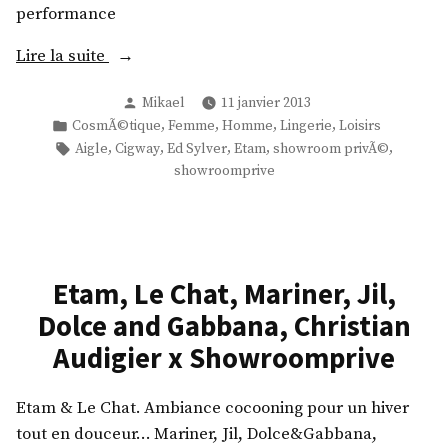
S
s
performance
i
,
d
L
«
Lire la suite
e
i
Publié
,
s
Mikael
11 janvier 2013
E
par
Publié
,
,
,
,
CosmÃ©tique
Femme
Homme
Lingerie
Loisirs
T
a
t
dans
Étiquettes :
,
,
,
,
,
Aigle
Cigway
Ed Sylver
Etam
showroom privÃ©
r
B
a
showroomprive
i
e
m
p
n
,
l
d
A
e
i
i
y
,
Etam, Le Chat, Mariner, Jil,
g
,
T
l
Dolce and Gabbana, Christian
A
o
e
Audigier x Showroomprive
b
m
,
s
a
N
Etam & Le Chat. Ambiance cocooning pour un hiver
o
n
i
tout en douceur… Mariner, Jil, Dolce&Gabbana,
l
d
k