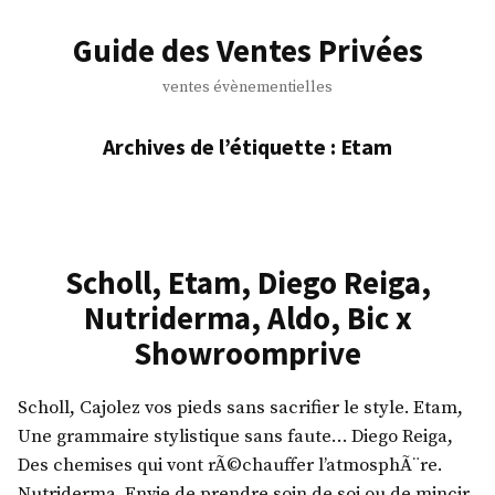
Accéder
au
Guide des Ventes Privées
contenu
ventes évènementielles
Archives de l’étiquette :
Etam
Scholl, Etam, Diego Reiga,
Nutriderma, Aldo, Bic x
Showroomprive
Scholl, Cajolez vos pieds sans sacrifier le style. Etam,
Une grammaire stylistique sans faute… Diego Reiga,
Des chemises qui vont rÃ©chauffer l’atmosphÃ¨re.
Nutriderma. Envie de prendre soin de soi ou de mincir