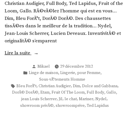
Christian Audigier, Full Body, Ted Lapidus, Fruit of the
u
K
i
Loom, Gallo. RÃ©vÃ©lez l’homme qui est en vous…
D
i
t
Dim, Bleu ForÃªt, DorÃ© DorÃ©. Des chaussettes
i
d
a
tissÃ©es dans le meilleur de la tradition… Nydel,
a
d
,
Jean-Louis Scherrer, Lucien Deveaux. InventivitÃ© et
m
y
R
originalitÃ© s’emparent
a
,
i
n
M
n
«
Lire la suite
t
i
a
x
t
Publié
t
Mikael
29 décembre 2012
E
par
Publié
,
,
,
S
s
Linge de maison
Lingerie
pour Femme
t
t
dans
Sous-vÃªtements Homme
h
h
i
a
Étiquettes :
,
,
,
,
Bleu ForÃªt
Christian Audigier
Dim
Dolce and Gabbana
o
a
,
m
,
,
,
,
,
DorÃ© DorÃ©
Etam
Fruit Of The Loom
Full Body
Gallo
w
x
B
,
,
,
,
,
,
jean Louis Scherrer
Jil
le chat
Mariner
Nydel
r
S
y
L
,
,
showroom privÃ©
showroomprive
Ted Lapidus
o
h
p
e
o
o
h
C
m
w
a
h