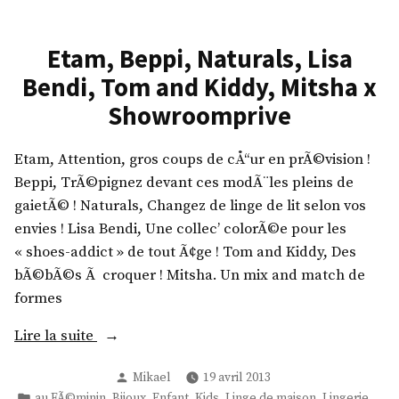
d
l
e
,
r
Etam, Beppi, Naturals, Lisa
E
m
Bendi, Tom and Kiddy, Mitsha x
t
a
a
Showroomprive
,
m
A
,
Etam, Attention, gros coups de cÅ“ur en prÃ©vision !
l
D
Beppi, TrÃ©pignez devant ces modÃ¨les pleins de
d
i
gaietÃ© ! Naturals, Changez de linge de lit selon vos
o
s
envies ! Lisa Bendi, Une collec’ colorÃ©e pour les
,
n
« shoes-addict » de tout Ã¢ge ! Tom and Kiddy, Des
B
e
bÃ©bÃ©s Ã croquer ! Mitsha. Un mix and match de
i
y
formes
c
,
x
R
«
Lire la suite
S
o
h
Publié
Mikael
19 avril 2013
c
E
o
par
Publié
,
,
,
,
,
au FÃ©minin
Bijoux
Enfant
Kids
Linge de maison
Lingerie