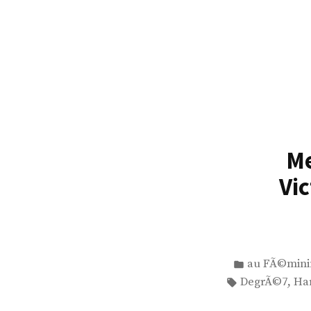
Accéder
au
contenu
Me
Vic
Publié
au FÃ©mini
dans
Étiquettes :
,
DegrÃ©7
Ha