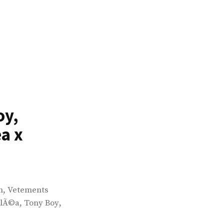
oy,
ea x
,
n
Vetements
,
,
ilÃ©a
Tony Boy