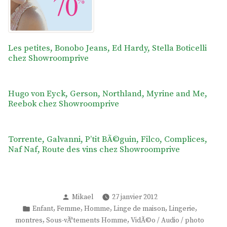
Les petites, Bonobo Jeans, Ed Hardy, Stella Boticelli
chez Showroomprive
Hugo von Eyck, Gerson, Northland, Myrine and Me,
Reebok chez Showroomprive
Torrente, Galvanni, P’tit BÃ©guin, Filco, Complices,
Naf Naf, Route des vins chez Showroomprive
Publié
Mikael
27 janvier 2012
par
Publié
,
,
,
,
,
Enfant
Femme
Homme
Linge de maison
Lingerie
dans
,
,
montres
Sous-vÃªtements Homme
VidÃ©o / Audio / photo