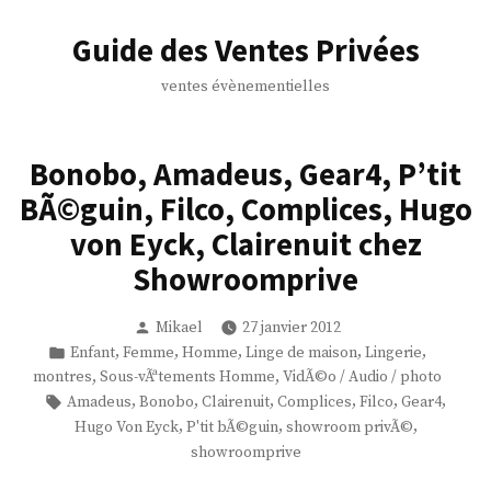
Accéder
au
Guide des Ventes Privées
contenu
ventes évènementielles
Bonobo, Amadeus, Gear4, P’tit
BÃ©guin, Filco, Complices, Hugo
von Eyck, Clairenuit chez
Showroomprive
Publié
Mikael
27 janvier 2012
par
Publié
,
,
,
,
,
Enfant
Femme
Homme
Linge de maison
Lingerie
dans
,
,
montres
Sous-vÃªtements Homme
VidÃ©o / Audio / photo
Étiquettes :
,
,
,
,
,
,
Amadeus
Bonobo
Clairenuit
Complices
Filco
Gear4
,
,
,
Hugo Von Eyck
P'tit bÃ©guin
showroom privÃ©
showroomprive