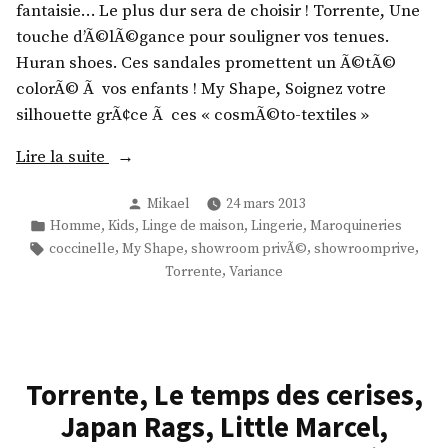
fantaisie… Le plus dur sera de choisir ! Torrente, Une
e
touche d’Ã©lÃ©gance pour souligner vos tenues.
S
Huran shoes. Ces sandales promettent un Ã©tÃ©
u
colorÃ© Ã vos enfants ! My Shape, Soignez votre
c
silhouette grÃ¢ce Ã ces « cosmÃ©to-textiles »
r
e
«
Lire la suite
,
Publié
S
Mikael
24 mars 2013
C
par
Publié
,
,
,
,
Homme
Kids
Linge de maison
Lingerie
Maroquineries
u
o
dans
Étiquettes :
,
,
,
,
coccinelle
My Shape
showroom privÃ©
showroomprive
g
c
,
Torrente
Variance
g
c
e
i
s
n
t
e
,
Torrente, Le temps des cerises,
l
S
l
Japan Rags, Little Marcel,
c
e