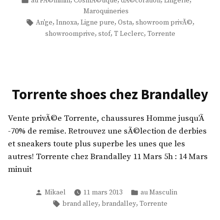
au FÃ©minin
CosmÃ©tique
dÃ©coration
Lingerie
o
a
n
e
dans
Maroquineries
w
p
’
s
Étiquettes :
,
,
,
,
,
An'ge
Innoxa
Ligne pure
Osta
showroom privÃ©
r
e
g
,
,
,
,
showroomprive
stof
T Leclerc
Torrente
o
,
e
J
o
P
,
a
m
a
I
p
p
s
n
a
Torrente shoes chez Brandalley
r
s
n
n
i
i
o
R
v
Vente privÃ©e Torrente, chaussures Homme jusqu’Ã
o
x
a
e
-70% de remise. Retrouvez une sÃ©lection de derbies
n
a
g
et sneakers toute plus superbe les unes que les
d
,
s
»
autres! Torrente chez Brandalley 11 Mars 5h : 14 Mars
’
T
,
minuit
E
L
L
l
e
i
Publié
Publié
Mikael
11 mars 2013
au Masculin
l
c
t
par
dans
Étiquettes :
,
,
brand alley
brandalley
Torrente
y
l
t