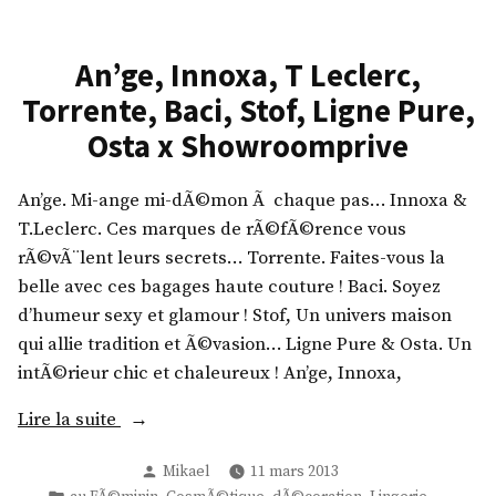
a
e
e
r
,
,
An’ge, Innoxa, T Leclerc,
d
H
L
e
Torrente, Baci, Stof, Ligne Pure,
u
e
l
r
t
Osta x Showroomprive
u
a
e
x
n
m
An’ge. Mi-ange mi-dÃ©mon Ã chaque pas… Innoxa &
e
s
p
T.Leclerc. Ces marques de rÃ©fÃ©rence vous
,
h
s
rÃ©vÃ¨lent leurs secrets… Torrente. Faites-vous la
M
o
d
belle avec ces bagages haute couture ! Baci. Soyez
i
e
e
d’humeur sexy et glamour ! Stof, Un univers maison
M
s
s
qui allie tradition et Ã©vasion… Ligne Pure & Osta. Un
a
,
c
intÃ©rieur chic et chaleureux ! An’ge, Innoxa,
O
M
e
x
y
«
Lire la suite
r
S
S
i
Publié
h
Mikael
11 mars 2013
h
A
s
par
Publié
,
,
,
,