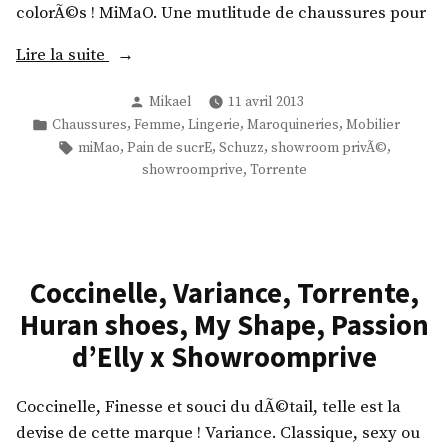
colorÃ©s ! MiMaO. Une mutlitude de chaussures pour
«
Lire la suite
Publié
Mikael
11 avril 2013
T
par
Publié
,
,
,
,
Chaussures
Femme
Lingerie
Maroquineries
Mobilier
o
dans
Étiquettes :
,
,
,
,
miMao
Pain de sucrE
Schuzz
showroom privÃ©
r
,
showroomprive
Torrente
r
e
n
t
Coccinelle, Variance, Torrente,
e
,
Huran shoes, My Shape, Passion
P
d’Elly x Showroomprive
a
i
Coccinelle, Finesse et souci du dÃ©tail, telle est la
n
devise de cette marque ! Variance. Classique, sexy ou
d