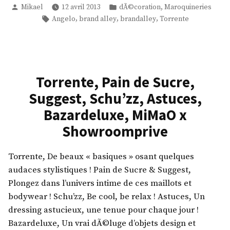
Publié
Publié
,
Mikael
12 avril 2013
dÃ©coration
Maroquineries
par
dans
Étiquettes :
,
,
,
Angelo
brand alley
brandalley
Torrente
Torrente, Pain de Sucre,
Suggest, Schu’zz, Astuces,
Bazardeluxe, MiMaO x
Showroomprive
Torrente, De beaux « basiques » osant quelques
audaces stylistiques ! Pain de Sucre & Suggest,
Plongez dans l’univers intime de ces maillots et
bodywear ! Schu’zz, Be cool, be relax ! Astuces, Un
dressing astucieux, une tenue pour chaque jour !
Bazardeluxe, Un vrai dÃ©luge d’objets design et