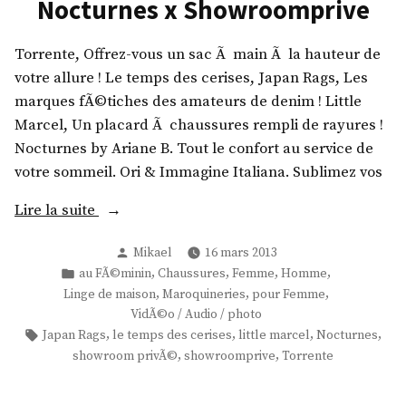
Nocturnes x Showroomprive
h
,
u
V
Torrente, Offrez-vous un sac Ã main Ã la hauteur de
’
a
votre allure ! Le temps des cerises, Japan Rags, Les
z
r
marques fÃ©tiches des amateurs de denim ! Little
z
i
Marcel, Un placard Ã chaussures rempli de rayures !
,
a
Nocturnes by Ariane B. Tout le confort au service de
A
n
votre sommeil. Ori & Immagine Italiana. Sublimez vos
s
c
t
e
«
Lire la suite
u
,
c
Publié
T
Mikael
16 mars 2013
T
par
Publié
,
,
,
,
e
au FÃ©minin
Chaussures
Femme
Homme
o
o
dans
,
,
,
Linge de maison
Maroquineries
pour Femme
s
r
r
VidÃ©o / Audio / photo
,
r
r
Étiquettes :
,
,
,
,
Japan Rags
le temps des cerises
little marcel
Nocturnes
B
e
e
,
,
showroom privÃ©
showroomprive
Torrente
a
n
n
z
t
t