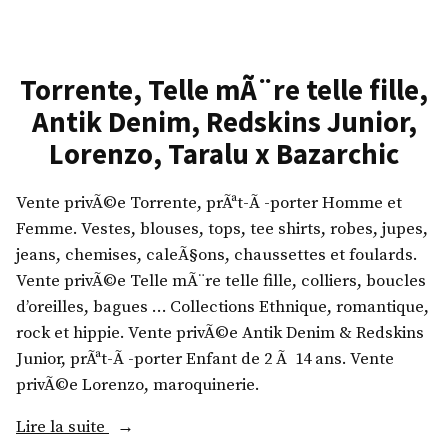
x
e
l
S
r
e
h
c
M
o
,
Torrente, Telle mÃ¨re telle fille,
a
w
T
r
Antik Denim, Redskins Junior,
r
o
c
Lorenzo, Taralu x Bazarchic
o
r
e
o
r
l
Vente privÃ©e Torrente, prÃªt-Ã -porter Homme et
m
e
,
Femme. Vestes, blouses, tops, tee shirts, robes, jupes,
p
n
N
jeans, chemises, caleÃ§ons, chaussettes et foulards.
r
t
o
Vente privÃ©e Telle mÃ¨re telle fille, colliers, boucles
i
e
c
d’oreilles, bagues … Collections Ethnique, romantique,
v
,
t
rock et hippie. Vente privÃ©e Antik Denim & Redskins
e
B
u
Junior, prÃªt-Ã -porter Enfant de 2 Ã 14 ans. Vente
a
r
privÃ©e Lorenzo, maroquinerie.
»
c
n
i
e
«
Lire la suite
,
s