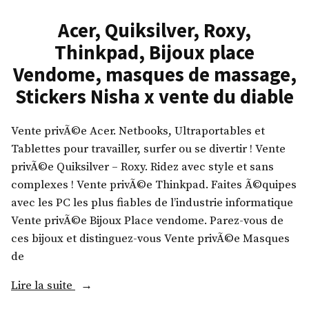
u
F
i
l
l
i
i
l
e
Acer, Quiksilver, Roxy,
l
k
o
v
Thinkpad, Bijoux place
x
s
r
e
»
v
Vendome, masques de massage,
i
e
r
e
l
Stickers Nisha x vente du diable
,
,
n
v
B
R
t
e
e
Vente privÃ©e Acer. Netbooks, Ultraportables et
o
e
r
O
Tablettes pour travailler, surfer ou se divertir ! Vente
x
d
,
n
privÃ©e Quiksilver – Roxy. Ridez avec style et sans
y
u
R
l
complexes ! Vente privÃ©e Thinkpad. Faites Ã©quipes
,
d
o
y
avec les PC les plus fiables de l’industrie informatique
C
i
x
,
Vente privÃ©e Bijoux Place vendome. Parez-vous de
a
a
y
D
ces bijoux et distinguez-vous Vente privÃ©e Masques
n
b
,
o
de
o
l
B
m
n
e
«
Lire la suite
M
o
,
X