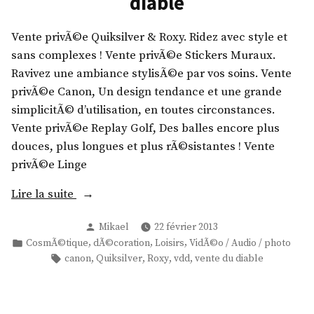
diable
y
c
,
f
,
e
R
w
Q
Vente privÃ©e Quiksilver & Roxy. Ridez avec style et
l
o
e
u
sans complexes ! Vente privÃ©e Stickers Muraux.
e
x
a
i
Ravivez une ambiance stylisÃ©e par vos soins. Vente
t
y
r
k
privÃ©e Canon, Un design tendance et une grande
s
,
x
s
simplicitÃ© d’utilisation, en toutes circonstances.
S
I
v
i
Vente privÃ©e Replay Golf, Des balles encore plus
h
s
e
l
douces, plus longues et plus rÃ©sistantes ! Vente
a
a
n
v
privÃ©e Linge
m
c
t
e
b
o
«
e
Lire la suite
r
a
,
d
,
l
Publié
K
Mikael
22 février 2013
Q
u
O
l
par
Publié
,
,
,
CosmÃ©tique
dÃ©coration
Loisirs
VidÃ©o / Audio / photo
a
u
d
’
dans
Étiquettes :
,
,
,
,
a
canon
Quiksilver
Roxy
vdd
vente du diable
w
i
i
N
,
a
k
a
e
Q
,
s
b
i