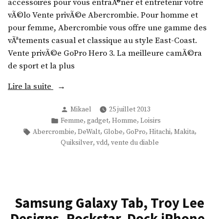
accessoires pour vous entraÃ®ner et entretenir votre
vÃ©lo Vente privÃ©e Abercrombie. Pour homme et
pour femme, Abercrombie vous offre une gamme des
vÃªtements casual et classique au style East-Coast.
Vente privÃ©e GoPro Hero 3. La meilleure camÃ©ra
de sport et la plus
«
Lire la suite
Publié
Mikael
25 juillet 2013
M
par
Publié
,
,
,
Femme
gadget
Homme
Loisirs
i
dans
Étiquettes :
,
,
,
,
,
,
Abercrombie
DeWalt
Globe
GoPro
Hitachi
Makita
n
,
,
Quiksilver
vdd
vente du diable
o
u
r
a
Samsung Galaxy Tab, Troy Lee
,
A
Designs, Rockstar, Dock iPhone,