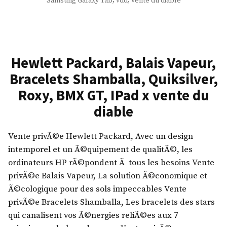
Samsung Galaxy Tab
vdd
vente du diable
H
u
i
n
t
g
a
G
c
Hewlett Packard, Balais Vapeur,
a
h
Bracelets Shamballa, Quiksilver,
l
i
a
Roxy, BMX GT, IPad x vente du
,
x
diable
D
y
e
T
W
Vente privÃ©e Hewlett Packard, Avec un design
a
a
intemporel et un Ã©quipement de qualitÃ©, les
b
l
ordinateurs HP rÃ©pondent Ã tous les besoins Vente
,
t
privÃ©e Balais Vapeur, La solution Ã©conomique et
T
,
Ã©cologique pour des sols impeccables Vente
r
M
privÃ©e Bracelets Shamballa, Les bracelets des stars
o
a
qui canalisent vos Ã©nergies reliÃ©es aux 7
y