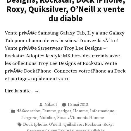
b
Roxy, Quiksilver, O’Neill x vente
e
du diable
r
c
Vente privÃ©e Samsung Galaxy Tab, Il y a une Galaxy
r
Tab pour chacun de vos besoins: Trouvez la vÃ´tre!
o
Vente privÃ©e Streetwear Troy Lee Designs –
m
Rockstar. Adoptez le style MX hors des circuits avec
b
les collections Troy Lee Designs et Rockstar. Vente
i
privÃ©e Dock iPhone. Connectez votre iPhone au Dock
e
et partagez rapidement votre
,
G
«
Lire la suite
o
P
Publié
Mikael
15 mai 2013
S
r
par
Publié
,
,
,
,
,
dÃ©coration
Femme
gadget
Homme
Informatique
a
dans
,
,
Lingerie
Mobilier
Sous-vÃªtements Homme
o
m
Étiquettes :
,
,
,
,
,
Dock Iphone
O'neill
Quiksilver
Rockstar
Roxy
,
s
,
,