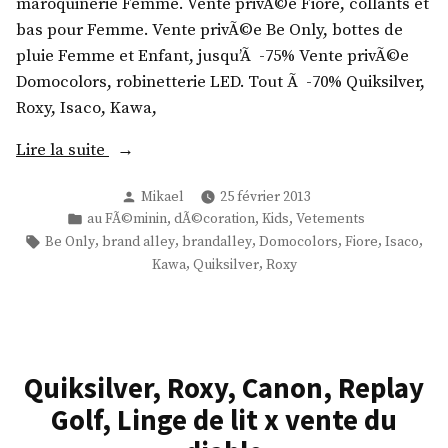
maroquinerie Femme. Vente privÃ©e Fiore, collants et
a
,
u
bas pour Femme. Vente privÃ©e Be Only, bottes de
r
B
i
pluie Femme et Enfant, jusqu’Ã -75% Vente privÃ©e
,
a
k
Domocolors, robinetterie LED. Tout Ã -70% Quiksilver,
D
l
s
Roxy, Isaco, Kawa,
o
a
i
c
i
«
Lire la suite
l
k
s
v
i
V
Publié
Mikael
25 février 2013
Q
e
P
par
Publié
,
,
,
a
au FÃ©minin
dÃ©coration
Kids
Vetements
u
r
h
dans
Étiquettes :
,
,
,
,
,
,
Be Only
brand alley
brandalley
Domocolors
Fiore
Isaco
p
i
,
,
,
Kawa
Quiksilver
Roxy
o
e
k
g
n
u
s
o
e
r
i
o
,
,
l
d
R
B
Quiksilver, Roxy, Canon, Replay
v
s
o
r
e
Golf, Linge de lit x vente du
u
x
a
r
r