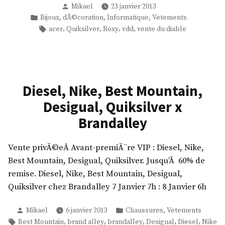
c
R
Publié
Mikael
23 janvier 2013
»
A
G
o
e
par
Publié
,
,
,
Bijoux
dÃ©coration
Informatique
Vetements
c
T
l
p
dans
Étiquettes :
,
,
,
,
acer
Quiksilver
Roxy
vdd
vente du diable
e
,
o
l
r
I
r
a
,
P
s
y
Q
a
x
G
u
Diesel, Nike, Best Mountain,
d
B
o
i
x
Desigual, Quiksilver x
r
l
k
v
a
Brandalley
f
s
e
n
,
i
n
d
L
Vente privÃ©eÂ Avant-premiÃ¨re VIP : Diesel, Nike,
l
t
a
i
Best Mountain, Desigual, Quiksilver. Jusqu’Ã 60% de
v
e
l
n
remise. Diesel, Nike, Best Mountain, Desigual,
e
d
l
g
Quiksilver chez Brandalley 7 Janvier 7h : 8 Janvier 6h
r
u
e
e
,
d
y
Publié
Publié
,
d
Mikael
6 janvier 2013
Chaussures
Vetements
R
i
par
dans
Étiquettes :
,
,
,
,
,
Best Mountain
brand alley
brandalley
Desigual
Diesel
Nike
e