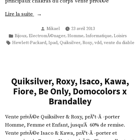
k
principaux chakras du corps Vente privÃ©e
L
i
e
«
Lire la suite
t
e
a
D
Publié
Mikael
23 avril 2013
H
,
par
Publié
,
,
,
,
Bijoux
ElectromÃ©nager
Homme
Informatique
Loisirs
e
e
L
dans
Étiquettes :
,
,
,
,
,
Hewlett-Packard
Ipad
Quiksilver
Roxy
vdd
vente du diable
s
w
i
i
l
m
g
e
a
n
t
r
s
t
Quiksilver, Roxy, Isaco, Kawa,
,
,
P
Fiore, Be Only, Domocolors x
G
R
a
l
Brandalley
o
c
o
c
k
b
Vente privÃ©e Quiksilver & Roxy, prÃªt-Ã -porter
k
a
e
Homme, Femme et Enfant, jusqu’Ã 60% de remise.
s
r
,
Vente privÃ©e Isaco & Kawa, prÃªt-Ã -porter et
t
d
Q