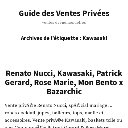
Accéder
au
Guide des Ventes Privées
contenu
ventes évènementielles
Archives de l’étiquette :
Kawasaki
Renato Nucci, Kawasaki, Patrick
Gerard, Rose Marie, Mon Bento x
Bazarchic
Vente privÃ©e Renato Nucci, spÃ©cial mariage …
robes cocktail, jupes, tailleurs, tops, maille et
accessoires. Vente privÃ©e Kawasaki, baskets toile ou
cuir. Vente privÃ©e Patrick Gerard & Rose Marie,