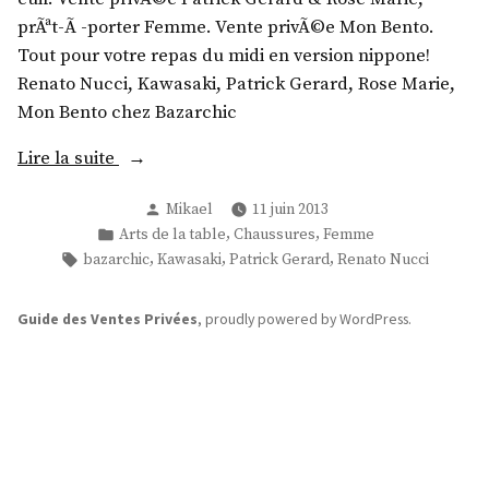
prÃªt-Ã -porter Femme. Vente privÃ©e Mon Bento.
Tout pour votre repas du midi en version nippone!
Renato Nucci, Kawasaki, Patrick Gerard, Rose Marie,
Mon Bento chez Bazarchic
«
Lire la suite
Publié
Mikael
11 juin 2013
R
par
Publié
,
,
Arts de la table
Chaussures
Femme
e
dans
Étiquettes :
,
,
,
bazarchic
Kawasaki
Patrick Gerard
Renato Nucci
n
a
Guide des Ventes Privées
,
proudly powered by WordPress
.
t
o
N
u
c
c