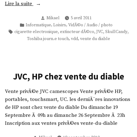
«
Lire la suite
l
e
Publié
Mikael
5 avril 2011
J
par
Publié
,
,
Informatique
Loisirs
VidÃ©o / Audio / photo
V
»
dans
Étiquettes :
,
,
,
,
cigarette electronique
extincteur dÃ©co
JVC
SkullCandy
C
,
,
Toshiba journ.e touch
vdd
vente du diable
,
c
i
g
JVC, HP chez vente du diable
a
r
e
Vente privÃ©e JVC camescopes Vente privÃ©e HP,
t
portables, touchsmart, UC. les derniÃ¨res innovations
t
de HP sont chez vente du diable Du dimanche 19
e
Septembre Ã 09h au dimanche 26 Septembre Ã 23h
e
Inscription aux ventes privÃ©es vente-du-diable
l