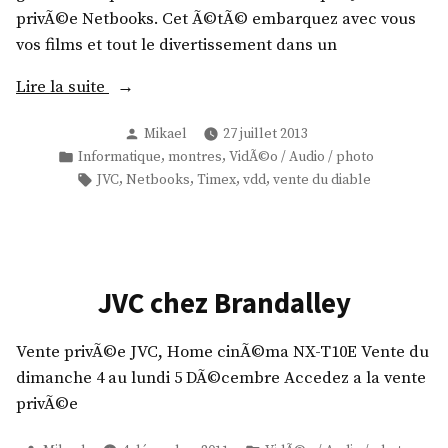
privÃ©e Netbooks. Cet Ã©tÃ© embarquez avec vous
vos films et tout le divertissement dans un
«
Lire la suite
Publié
Mikael
27 juillet 2013
T
par
Publié
,
,
Informatique
montres
VidÃ©o / Audio / photo
i
dans
Étiquettes :
,
,
,
,
JVC
Netbooks
Timex
vdd
vente du diable
m
e
x
,
J
JVC chez Brandalley
V
C
Vente privÃ©e JVC, Home cinÃ©ma NX-T10E Vente du
,
dimanche 4 au lundi 5 DÃ©cembre Accedez a la vente
N
privÃ©e
e