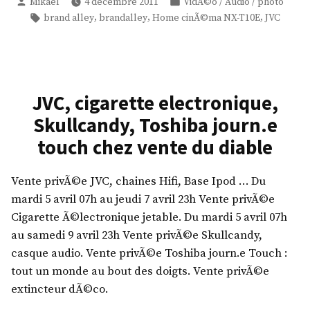
Publié
t
Publié
Mikael
4 décembre 2011
VidÃ©o / Audio / photo
par
dans
Étiquettes :
,
,
,
brand alley
brandalley
Home cinÃ©ma NX-T10E
JVC
b
o
o
k
s
JVC, cigarette electronique,
x
Skullcandy, Toshiba journ.e
v
touch chez vente du diable
e
n
Vente privÃ©e JVC, chaines Hifi, Base Ipod … Du
t
mardi 5 avril 07h au jeudi 7 avril 23h Vente privÃ©e
e
Cigarette Ã©lectronique jetable. Du mardi 5 avril 07h
d
au samedi 9 avril 23h Vente privÃ©e Skullcandy,
u
casque audio. Vente privÃ©e Toshiba journ.e Touch :
d
tout un monde au bout des doigts. Vente privÃ©e
i
extincteur dÃ©co.
a
b