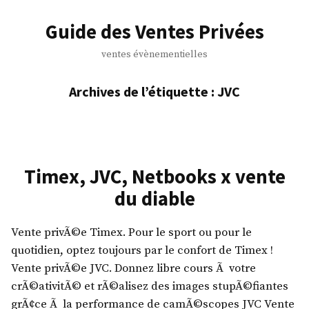
Accéder
au
Guide des Ventes Privées
contenu
ventes évènementielles
Archives de l’étiquette :
JVC
Timex, JVC, Netbooks x vente
du diable
Vente privÃ©e Timex. Pour le sport ou pour le
quotidien, optez toujours par le confort de Timex !
Vente privÃ©e JVC. Donnez libre cours Ã votre
crÃ©ativitÃ© et rÃ©alisez des images stupÃ©fiantes
grÃ¢ce Ã la performance de camÃ©scopes JVC Vente