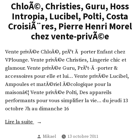
a
ChloÃ©, Christies, Guru, Hoss
m
Intropia, Lucibel, Polti, Costa
p
CroisiÃ¨res, Pierre Henri Morel
,
M
chez vente-privÃ©e
a
r
Vente privÃ©e ChloÃ©, prÃªt Ã porter Enfant chez
s
VPlounge. Vente privÃ©e Christies, Lingerie chic et
h
glamour. Vente privÃ©e Guru, PrÃªt-Ã -porter &
m
accessoires pour elle et lui… Vente privÃ©e Lucibel,
a
Ampoules et matÃ©riel Ã©cologique pour la
l
maisonâ€¦ Vente privÃ©e Polti, Des appareils
u
performants pour vous simplifier la vie… du jeudi 13
x
octobre 7h au dimanche 16
c
«
Lire la suite
a
m
Publié
Mikael
13 octobre 2011
C
p