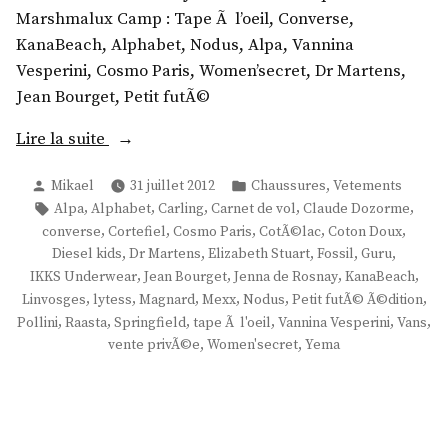
Marshmalux Camp : Tape Ã l’oeil, Converse,
KanaBeach, Alphabet, Nodus, Alpa, Vannina
Vesperini, Cosmo Paris, Women’secret, Dr Martens,
Jean Bourget, Petit futÃ©
«
Lire la suite
Publié
Publié
,
Mikael
31 juillet 2012
Chaussures
Vetements
S
par
dans
Étiquettes :
,
,
,
,
,
Alpa
Alphabet
Carling
Carnet de vol
Claude Dozorme
k
,
,
,
,
,
converse
Cortefiel
Cosmo Paris
CotÃ©lac
Coton Doux
a
,
,
,
,
,
Diesel kids
Dr Martens
Elizabeth Stuart
Fossil
Guru
t
,
,
,
,
IKKS Underwear
Jean Bourget
Jenna de Rosnay
KanaBeach
e
,
,
,
,
,
,
Linvosges
lytess
Magnard
Mexx
Nodus
Petit futÃ© Ã©dition
r
,
,
,
,
,
,
Pollini
Raasta
Springfield
tape Ã l'oeil
Vannina Vesperini
Vans
,
,
vente privÃ©e
Women'secret
Yema
i
u
m
C