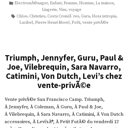
par
Publié
,
,
,
,
,
ElectromÃ©nager
Enfant
Femme
Homme
La maison
h
x
dans
,
,
Lingerie
Vins
voyage
l
v
Étiquettes :
,
,
,
,
,
Chloe
Christies
Costa CroisiÃ¨res
Guru
Hoss intropia
o
e
,
,
,
Lucibel
Pierre Henri Morel
Polti
vente privÃ©e
Ã
n
©
t
,
e
C
-
Triumph, Jennyfer, Guru, Paul &
h
p
Joe, Vilebrequin, Sara Navarro,
r
r
i
i
Catimini, Von Dutch, Levi’s chez
s
v
vente-privÃ©e
t
Ã
i
©
Vente privÃ©e San Francisco Camp. Triumph,
e
e
Â Jennyfer, Â Coleman, Â Guru, Â Paul & Joe,
s
Â Vilebrequin, Â Sara Navarro, Â Catimini, Â Von Dutch
,
»
accessoires, Â Levi’sÂ®, Â Petit FutÃ© du vendredi 12
G