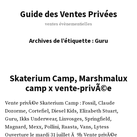
Accéder
au
Guide des Ventes Privées
contenu
ventes évènementielles
Archives de l’étiquette :
Guru
Skaterium Camp, Marshmalux
camp x vente-privÃ©e
Vente privÃ©e Skaterium Camp : Fossil, Claude
Dozorme, Cortefiel, Diesel Kids, Elizabeth Stuart,
Guru, Ikks Underwear, Linvosges, Springfield,
Magnard, Mexx, Pollini, Raasta, Vans, Lytess
Ouverture le mardi 31 juillet Ã 9h Vente privÃ©e