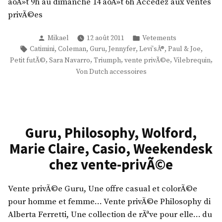
aoÃ»t 9h au dimanche 14 aoÃ»t 6h Accedez aux ventes
u
privÃ©es
r
u
Publié
Publié
Mikael
12 août 2011
Vetements
,
par
dans
Étiquettes :
,
,
,
,
,
,
Catimini
Coleman
Guru
Jennyfer
Levi'sÂ®
Paul & Joe
H
,
,
,
,
,
Petit futÃ©
Sara Navarro
Triumph
vente privÃ©e
Vilebrequin
o
Von Dutch accessoires
s
s
I
n
Guru, Philosophy, Wolford,
t
Marie Claire, Casio, Weekendesk
r
chez vente-privÃ©e
o
p
i
Vente privÃ©e Guru, Une offre casual et colorÃ©e
a
pour homme et femme… Vente privÃ©e Philosophy di
,
Alberta Ferretti, Une collection de rÃªve pour elle… du